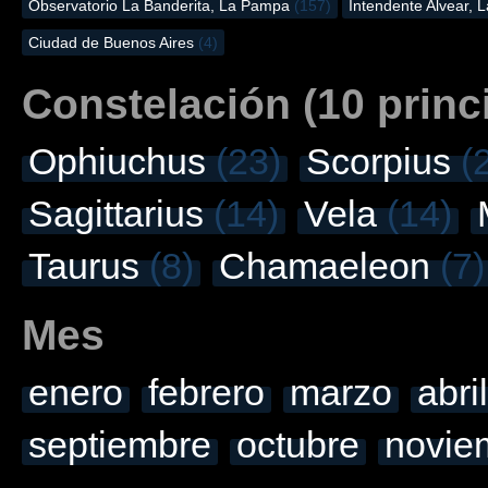
Observatorio La Banderita, La Pampa
(157)
Intendente Alvear,
Ciudad de Buenos Aires
(4)
Constelación (10 princ
Ophiuchus
(23)
Scorpius
(
Sagittarius
(14)
Vela
(14)
Taurus
(8)
Chamaeleon
(7)
Mes
enero
febrero
marzo
abril
septiembre
octubre
novie