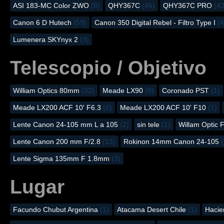
ASI 183-MC Color ZWO
(8)
QHY367C
(46)
QHY367C PRO
(42
Canon 6 D Hutech
(59)
Canon 350 Digital Rebel - Filtro Type I
(4
Lumenera SKYnyx 2
(3)
Telescopio / Objetivo
William Optics 80mm
(32)
Meade LX90
(9)
Coronado PST
(1)
Meade LX200 ACF 10' F6.3
(6)
Meade LX200 ACF 10' F10
(1)
Lente Canon 24-105 mm L a 105
(2)
sin tele
(1)
Willam Optic 
Lente Canon 200 mm F/2.8
(13)
Rokinon 14mm Canon 24-105
(
Lente Sigma 135mm F 1.8mm
(3)
Lugar
Facundo Chubut Argentina
(1)
Atacama Desert Chile
(1)
Hacie