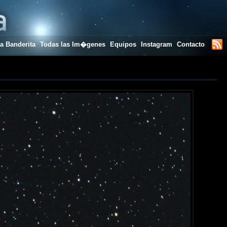
a Banderita
Todas las Im�genes
Equipos
Instagram
Contacto