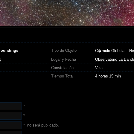
roundings
Tipo de Objeto
C�mulo Globular
Ne
8
Lugar y Fecha
Observatorio La Band
Constelación
Vela
0
Tiempo Total
4 horas 15 min
*
*
*
no será publicado.