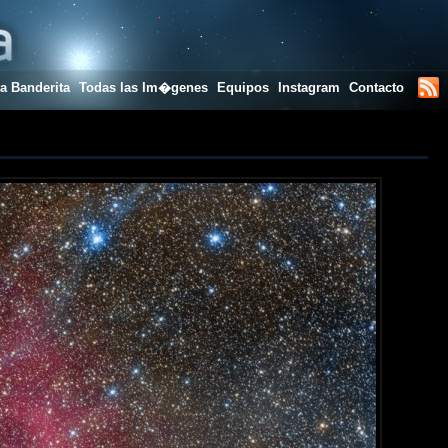
a Banderita
Todas las Im�genes
Equipos
Instagram
Contacto