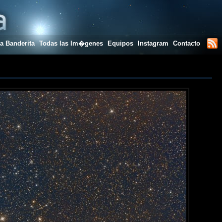
a Banderita
Todas las Im�genes
Equipos
Instagram
Contacto