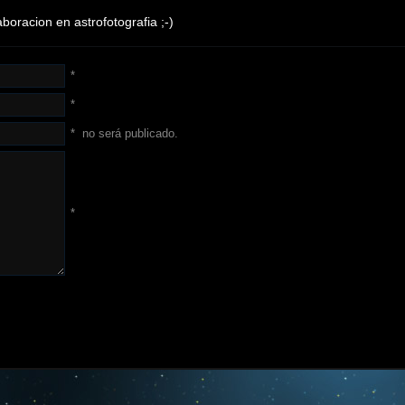
oracion en astrofotografia ;-)
*
*
*
no será publicado.
*