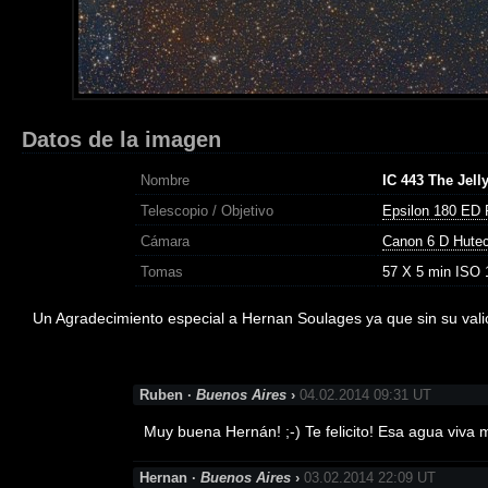
Datos de la imagen
Nombre
IC 443 The Jell
Telescopio / Objetivo
Epsilon 180 ED 
Cámara
Canon 6 D Hute
Tomas
57 X 5 min ISO 
Un Agradecimiento especial a Hernan Soulages ya que sin su valio
Ruben ·
Buenos Aires
›
04.02.2014 09:31 UT
Muy buena Hernán! ;-) Te felicito! Esa agua viva 
Hernan ·
Buenos Aires
›
03.02.2014 22:09 UT